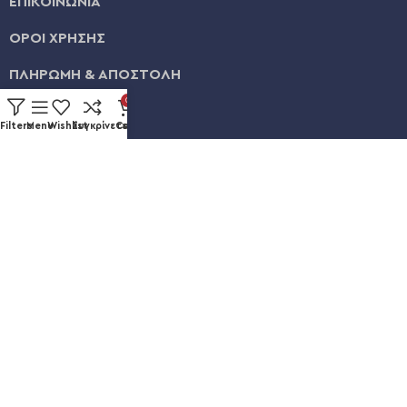
ΕΠΙΚΟΙΝΩΝΙΑ
ΟΡΟΙ ΧΡΗΣΗΣ
ΠΛΗΡΩΜΗ & ΑΠΟΣΤΟΛΗ
0
ΛΟΓΑΡΙΑΣΜΟΣ
Filters
Menu
Wishlist
Συγκρίνετε
Cart
ΕΞΕΛΙΞΗ ΠΑΡΑΓΓΕΛΙΑΣ
Καυκάσου 92, Νίκαια
+30 211 012 3986
info@eshopsmart.gr
Ακολουθήστε μας