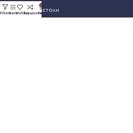
0
ΠΛΗΡΩΜΗ & ΑΠΟΣΤΟΛΗ
Filters
Menu
Wishlist
Συγκρίνετε
Cart
ΛΟΓΑΡΙΑΣΜΟΣ
ΕΞΕΛΙΞΗ ΠΑΡΑΓΓΕΛΙΑΣ
Καυκάσου 92, Νίκαια
+30 211 012 3986
info@eshopsmart.gr
Ακολουθήστε μας