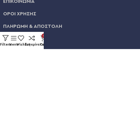
ΕΠΙΚΟΙΝΩΝΙΑ
ΟΡΟΙ ΧΡΗΣΗΣ
ΠΛΗΡΩΜΗ & ΑΠΟΣΤΟΛΗ
0
ΛΟΓΑΡΙΑΣΜΟΣ
Filters
Menu
Wishlist
Συγκρίνετε
Cart
ΕΞΕΛΙΞΗ ΠΑΡΑΓΓΕΛΙΑΣ
Καυκάσου 92, Νίκαια
+30 211 012 3986
info@eshopsmart.gr
Ακολουθήστε μας