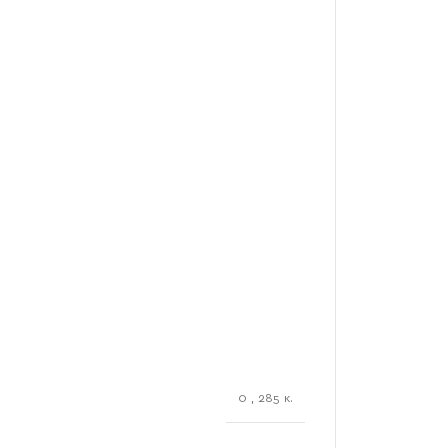
0
,
285 κ.