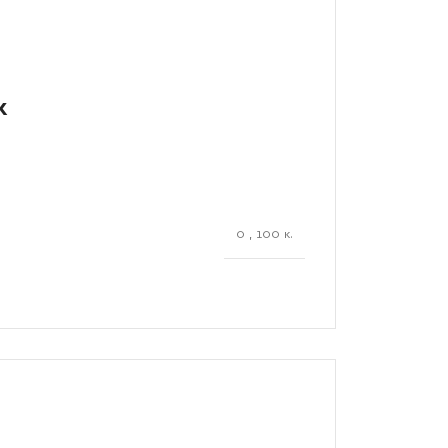
K
0
,
100 κ.