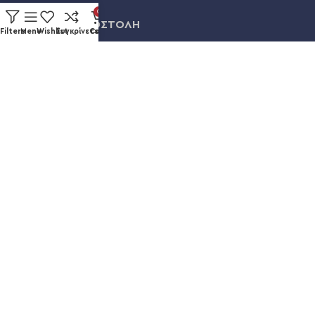
0
ΠΛΗΡΩΜΗ & ΑΠΟΣΤΟΛΗ
Filters
Menu
Wishlist
Συγκρίνετε
Cart
ΛΟΓΑΡΙΑΣΜΟΣ
ΕΞΕΛΙΞΗ ΠΑΡΑΓΓΕΛΙΑΣ
Καυκάσου 92, Νίκαια
+30 211 012 3986
info@eshopsmart.gr
Ακολουθήστε μας