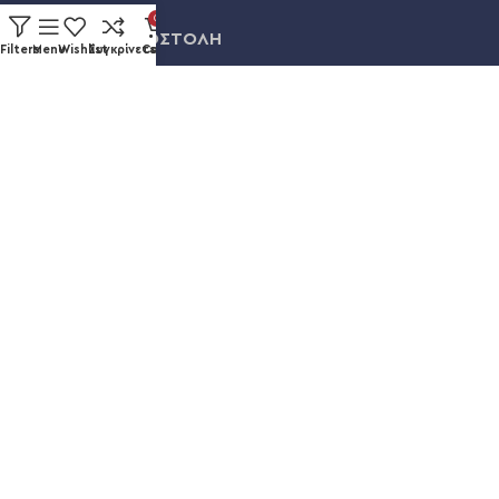
0
ΠΛΗΡΩΜΗ & ΑΠΟΣΤΟΛΗ
Filters
Menu
Wishlist
Συγκρίνετε
Cart
ΛΟΓΑΡΙΑΣΜΟΣ
ΕΞΕΛΙΞΗ ΠΑΡΑΓΓΕΛΙΑΣ
Καυκάσου 92, Νίκαια
+30 211 012 3986
info@eshopsmart.gr
Ακολουθήστε μας