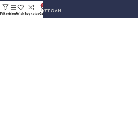
0
ΠΛΗΡΩΜΗ & ΑΠΟΣΤΟΛΗ
Filters
Menu
Wishlist
Συγκρίνετε
Cart
ΛΟΓΑΡΙΑΣΜΟΣ
ΕΞΕΛΙΞΗ ΠΑΡΑΓΓΕΛΙΑΣ
Καυκάσου 92, Νίκαια
+30 211 012 3986
info@eshopsmart.gr
Ακολουθήστε μας