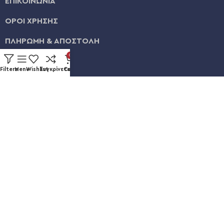
ΕΠΙΚΟΙΝΩΝΙΑ
ΟΡΟΙ ΧΡΗΣΗΣ
ΠΛΗΡΩΜΗ & ΑΠΟΣΤΟΛΗ
0
ΛΟΓΑΡΙΑΣΜΟΣ
Filters
Menu
Wishlist
Συγκρίνετε
Cart
ΕΞΕΛΙΞΗ ΠΑΡΑΓΓΕΛΙΑΣ
Καυκάσου 92, Νίκαια
+30 211 012 3986
info@eshopsmart.gr
Ακολουθήστε μας