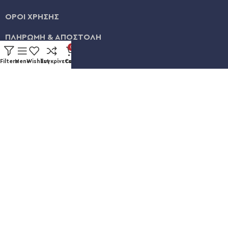
ΟΡΟΙ ΧΡΗΣΗΣ
ΠΛΗΡΩΜΗ & ΑΠΟΣΤΟΛΗ
0
ΛΟΓΑΡΙΑΣΜΟΣ
Filters
Menu
Wishlist
Συγκρίνετε
Cart
ΕΞΕΛΙΞΗ ΠΑΡΑΓΓΕΛΙΑΣ
Καυκάσου 92, Νίκαια
+30 211 012 3986
info@eshopsmart.gr
Ακολουθήστε μας