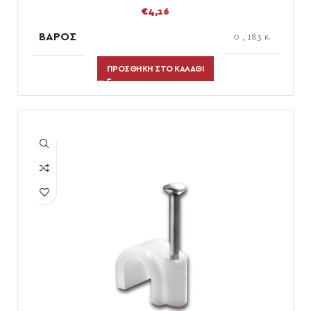
€
4,16
ΒΆΡΟΣ
0
,
183 κ.
ΠΡΟΣΘΉΚΗ ΣΤΟ ΚΑΛΆΘΙ