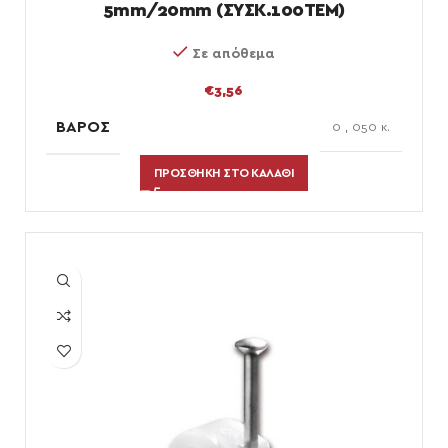
5mm/20mm (ΣΥΣΚ.100ΤΕΜ)
Σε απόθεμα
€
3,56
ΒΆΡΟΣ
0
,
050 κ.
ΠΡΟΣΘΉΚΗ ΣΤΟ ΚΑΛΆΘΙ