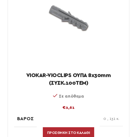
VIOKAR-VIOCLIPS ΟΥΠΑ 8x30mm
(ΣΥΣΚ.100ΤΕΜ)
Σε απόθεμα
€
2,61
ΒΆΡΟΣ
0
,
131 κ.
ΠΡΟΣΘΉΚΗ ΣΤΟ ΚΑΛΆΘΙ