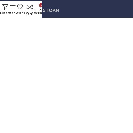
0
ΠΛΗΡΩΜΗ & ΑΠΟΣΤΟΛΗ
Filters
Menu
Wishlist
Συγκρίνετε
Cart
ΛΟΓΑΡΙΑΣΜΟΣ
ΕΞΕΛΙΞΗ ΠΑΡΑΓΓΕΛΙΑΣ
Καυκάσου 92, Νίκαια
+30 211 012 3986
info@eshopsmart.gr
Ακολουθήστε μας