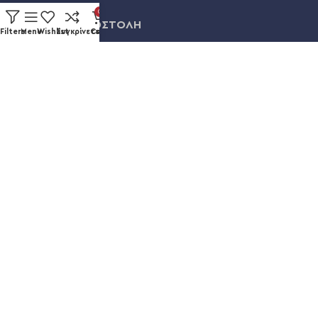
0
ΠΛΗΡΩΜΗ & ΑΠΟΣΤΟΛΗ
Filters
Menu
Wishlist
Συγκρίνετε
Cart
ΛΟΓΑΡΙΑΣΜΟΣ
ΕΞΕΛΙΞΗ ΠΑΡΑΓΓΕΛΙΑΣ
Καυκάσου 92, Νίκαια
+30 211 012 3986
info@eshopsmart.gr
Ακολουθήστε μας