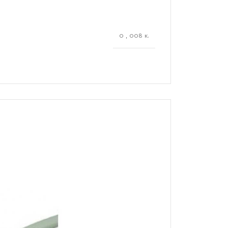
0
,
008 κ.