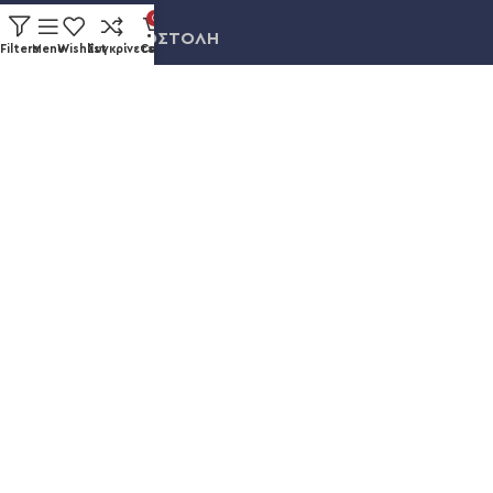
0
ΠΛΗΡΩΜΗ & ΑΠΟΣΤΟΛΗ
Filters
Menu
Wishlist
Συγκρίνετε
Cart
ΛΟΓΑΡΙΑΣΜΟΣ
ΕΞΕΛΙΞΗ ΠΑΡΑΓΓΕΛΙΑΣ
Καυκάσου 92, Νίκαια
+30 211 012 3986
info@eshopsmart.gr
Ακολουθήστε μας