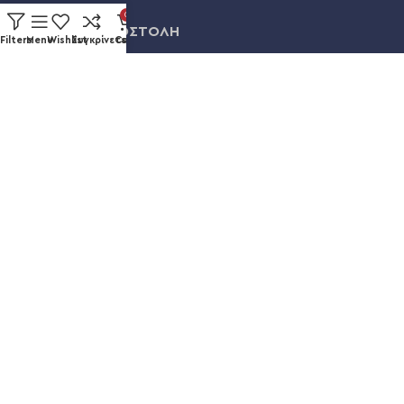
0
ΠΛΗΡΩΜΗ & ΑΠΟΣΤΟΛΗ
Filters
Menu
Wishlist
Συγκρίνετε
Cart
ΛΟΓΑΡΙΑΣΜΟΣ
ΕΞΕΛΙΞΗ ΠΑΡΑΓΓΕΛΙΑΣ
Καυκάσου 92, Νίκαια
+30 211 012 3986
info@eshopsmart.gr
Ακολουθήστε μας