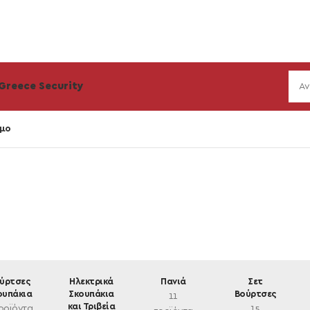
Greece Security
μο
ύρτσες
Ηλεκτρικά
Πανιά
Σετ
ουπάκια
Σκουπάκια
Βούρτσες
11
και Τριβεία
ροϊόντα
15