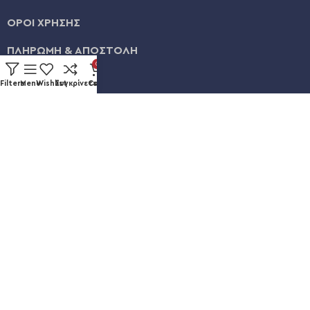
ΟΡΟΙ ΧΡΗΣΗΣ
ΠΛΗΡΩΜΗ & ΑΠΟΣΤΟΛΗ
0
ΛΟΓΑΡΙΑΣΜΟΣ
Filters
Menu
Wishlist
Συγκρίνετε
Cart
ΕΞΕΛΙΞΗ ΠΑΡΑΓΓΕΛΙΑΣ
Καυκάσου 92, Νίκαια
+30 211 012 3986
info@eshopsmart.gr
Ακολουθήστε μας