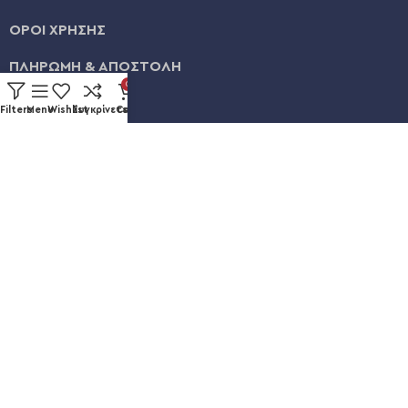
ΟΡΟΙ ΧΡΗΣΗΣ
ΠΛΗΡΩΜΗ & ΑΠΟΣΤΟΛΗ
0
ΛΟΓΑΡΙΑΣΜΟΣ
Filters
Menu
Wishlist
Συγκρίνετε
Cart
ΕΞΕΛΙΞΗ ΠΑΡΑΓΓΕΛΙΑΣ
Καυκάσου 92, Νίκαια
+30 211 012 3986
info@eshopsmart.gr
Ακολουθήστε μας