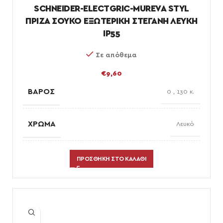
SCHNEIDER-ELECTGRIC-MUREVA STYL
ΠΡΙΖΑ ΣΟΥΚΟ ΕΞΩΤΕΡΙΚΗ ΣΤΕΓΑΝΗ ΛΕΥΚΗ
IP55
Σε απόθεμα
€
9,60
ΒΆΡΟΣ
0
,
130 κ.
ΧΡΏΜΑ
Λευκό
ΕΠΙΛΟΓΈΣ ΗΛΕΚΤΡΟΛΟΓΙΚΟΎ ΥΛΙΚΟΎ
πρίζες
ΠΡΟΣΘΉΚΗ ΣΤΟ ΚΑΛΆΘΙ