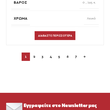
ΒΆΡΟΣ
0
,
195 κ.
ΧΡΏΜΑ
Λευκό
ΕΠΙΛΟΓΈΣ ΗΛΕΚΤΡΟΛΟΓΙΚΟΎ ΥΛΙΚΟΎ
πρίζες
ΔΙΑΒΆΣΤΕ ΠΕΡΙΣΣΌΤΕΡΑ
1
2
3
4
5
6
7
→
Εγγραφείτε στο Newsletter μας