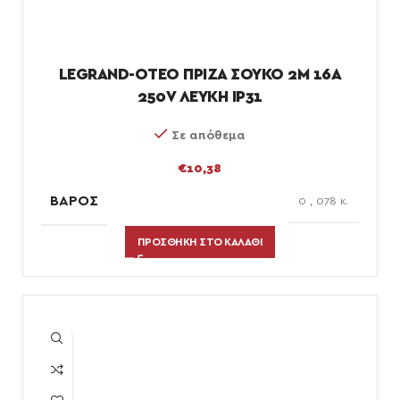
LEGRAND-OTEO ΠΡΙΖΑ ΣΟΥΚΟ 2M 16A
250V ΛΕΥΚΗ IP31
Σε απόθεμα
€
10,38
ΒΆΡΟΣ
0
,
078 κ.
ΠΡΟΣΘΉΚΗ ΣΤΟ ΚΑΛΆΘΙ