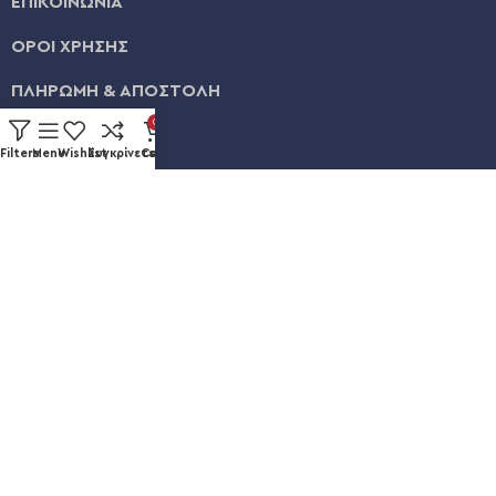
ΕΠΙΚΟΙΝΩΝΙΑ
ΟΡΟΙ ΧΡΗΣΗΣ
ΠΛΗΡΩΜΗ & ΑΠΟΣΤΟΛΗ
0
ΛΟΓΑΡΙΑΣΜΟΣ
Filters
Menu
Wishlist
Συγκρίνετε
Cart
ΕΞΕΛΙΞΗ ΠΑΡΑΓΓΕΛΙΑΣ
Καυκάσου 92, Νίκαια
+30 211 012 3986
info@eshopsmart.gr
Ακολουθήστε μας