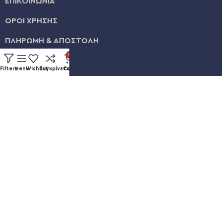
ΕΠΙΚΟΙΝΩΝΙΑ
ΟΡΟΙ ΧΡΗΣΗΣ
ΠΛΗΡΩΜΗ & ΑΠΟΣΤΟΛΗ
0
ΛΟΓΑΡΙΑΣΜΟΣ
Filters
Menu
Wishlist
Συγκρίνετε
Cart
ΕΞΕΛΙΞΗ ΠΑΡΑΓΓΕΛΙΑΣ
Καυκάσου 92, Νίκαια
+30 211 012 3986
info@eshopsmart.gr
Ακολουθήστε μας