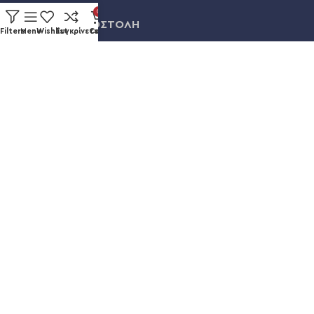
0
ΠΛΗΡΩΜΗ & ΑΠΟΣΤΟΛΗ
Filters
Menu
Wishlist
Συγκρίνετε
Cart
ΛΟΓΑΡΙΑΣΜΟΣ
ΕΞΕΛΙΞΗ ΠΑΡΑΓΓΕΛΙΑΣ
Καυκάσου 92, Νίκαια
+30 211 012 3986
info@eshopsmart.gr
Ακολουθήστε μας