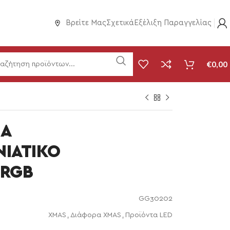
Βρείτε Μας
Σχετικά
Εξέλιξη Παραγγελίας
€
0,00
ΠΑ
ΝΙΑΤΙΚΟ
 RGB
GG30202
XMAS
,
Διάφορα XMAS
,
Προϊόντα LED