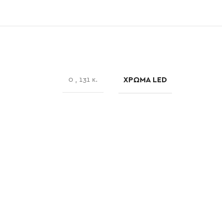
ΧΡΏΜΑ LED
0
,
131 κ.