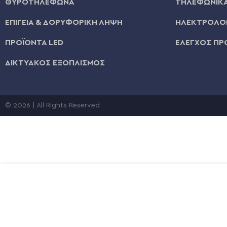
ΘΥΡΟΤΗΛΕΦΩΝΑ
ΤΗΛΕΦΩΝΙΚΑ
ΕΠΙΓΕΙΑ & ΔΟΡΥΦΟΡΙΚΗ ΛΗΨΗ
ΗΛΕΚΤΡΟΛΟΓ
ΠΡΟΪΟΝΤΑ LED
ΕΛΕΓΧΟΣ ΠΡ
ΔΙΚΤΥΑΚΟΣ ΕΞΟΠΛΙΣΜΟΣ
© 2026 | All Rights Reserved
W ANT ΛΑΜΠΑ ΧΡΙΣΤΟΥΓΕΝΝΙΑΤΙΚΟ ΔΕΝΤΡΟ E27 RGB