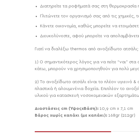
Διατηρείτε τα ροφήματά σας στη θερμοκρασία π
Γλιτώνετε τον οργανισμό σας από τις χημικές, 
Κάνετε οικονομία, καθώς μπορείτε να ετοιμάσετε
Διευκολύνεστε, αφού μπορείτε να απολαμβάνετε τ
Γιατί να διαλέξω thermos από ανοξείδωτο ατσάλι;
1) O σημαντικότερος λόγος για να πείτε “ναι” στα
κάτω, μπορούν να χρησιμοποιηθούν για πολύ μεγα
2) Το ανοξείδωτο ατσάλι είναι το πλέον υγιεινό 
πλαστικά ή αλουμινένια δοχεία. Επιπλέον το ανοξε
υλικού για κατασκευή νοσοκομειακών εξαρτημάτω
Διαστάσεις cm (ΎψοςxΒάση):
10,9 cm x 7,1 cm
Βάρος xωρίς καπάκι (με καπάκι):
168gr (212gr)