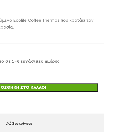
μενο Ecolife Coffee Thermos που κρατάει τον
κρασία!
μο σε 1-5 εργάσιμες ημέρες
ΡΟΣΘΉΚΗ ΣΤΟ ΚΑΛΆΘΙ
Συγκρίνετε