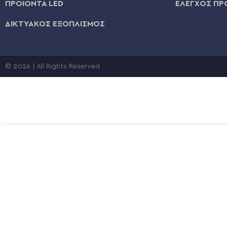
ΠΡΟΪΟΝΤΑ LED
ΕΛΕΓΧΟΣ ΠΡ
ΔΙΚΤΥΑΚΟΣ ΕΞΟΠΛΙΣΜΟΣ
© 2026 | All Rights Reserved
€
ΠΟΤΗΡΙ ΚΑΦΕ ΘΕΡΜΟΣ ECO LIFE 300ml ΜΑΥΡΟ ΜΑΤ