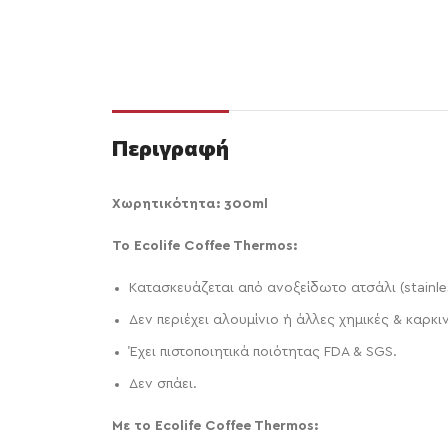
Περιγραφή
Χωρητικότητα: 300ml
Το Εcolife Coffee Thermos:
Κατασκευάζεται από ανοξείδωτο ατσάλι (stainle
Δεν περιέχει αλουμίνιο ή άλλες χημικές & καρκι
Έχει πιστοποιητικά ποιότητας FDA & SGS.
Δεν σπάει.
Mε το Ecolife Coffee Thermos: