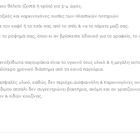
ου θέλετε (ζεστά ή κρύα) για 3-4 ώρες.
τοξικές και καρκινογόνες ουσίες των πλαστικών ποτηριών.
 τον καφέ ή το τσάι σας από το σπίτι & να το πάρετε μαζί σας.
ο ρόφημά σας, όπου κι αν βρίσκεστε (ιδανικό για το γραφείο, το α
 ανοξείδωτα παγουράκια είναι το υγιεινό τους υλικό & η μεγάλη αν
λύτερο χρονικό διάστημα από τα κοινά παγούρια.
& ασφαλές υλικό, καθώς δεν περιέχει Δισφαινόλη & Καρκινογόνες ου
ίδωτο ατσάλι δεν συγκεντρώνει βακτήρια, ακόμη και αν γρατζουνισ
ν & ειδών κουζίνας.