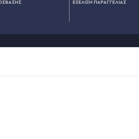
ΟΣΒΑΣΗΣ
ΕΞΕΛΙΞΗ ΠΑΡΑΓΓΕΛΙΑΣ
14,80
Διαθέσιμο σε 1-5 εργάσιμες ημέρες
ΠΡΟΣΘΉΚΗ