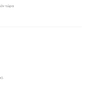
ϊόν τώρα
e).