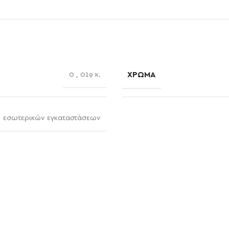
ΧΡΏΜΑ
0
,
019 κ.
εσωτερικών εγκαταστάσεων