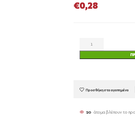
€
0,28
Π
Προσθήκη στα αγαπημένα
19
άτομα βλέπουν το προ