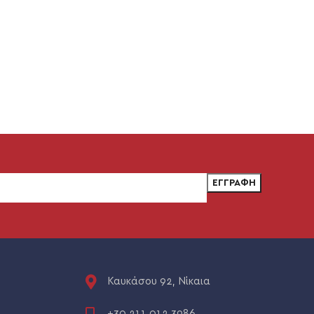
Καυκάσου 92, Νίκαια
+30 211 012 3986