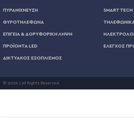
ΠΥΡΑΝΙΧΝΕΥΣΗ
SMART TECH
ΘΥΡΟΤΗΛΕΦΩΝΑ
ΤΗΛΕΦΩΝΙΚΑ
ΕΠΙΓΕΙΑ & ΔΟΡΥΦΟΡΙΚΗ ΛΗΨΗ
ΗΛΕΚΤΡΟΛΟΓ
ΠΡΟΪΟΝΤΑ LED
ΕΛΕΓΧΟΣ ΠΡ
ΔΙΚΤΥΑΚΟΣ ΕΞΟΠΛΙΣΜΟΣ
© 2026 | All Rights Reserved
ΚΑΛΩΔΙΟ ΜΟΝΟΠΟΛΙΚΟ NYA H07V-U PVC 1,5mm2 ΠΡΑ