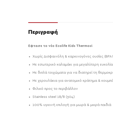
Περιγραφή
Εφτασε το νέο Ecolife Kids Thermos!
Xωρίς Δισφαινόλη & καρκινογόνες ουσίες (ΒPA f
Με εσωτερικό καλαμάκι για μεγαλύτερη ευκολία
Mε διπλά τοιχώματα για να διατηρεί τη θερμοκ
Με χερουλάκια για ανατομικό κράτημα & κουμπάκ
Φιλικό προς το περιβάλλον
Stainless steel 18/8 (304)
100% υγιεινή επιλογή για μωρά & μικρά παιδιά