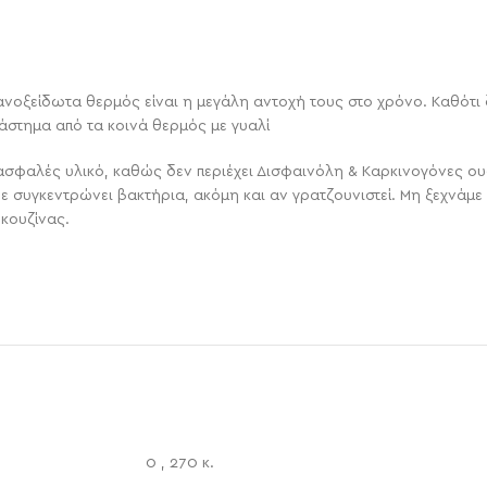
α ανοξείδωτα θερμός είναι η μεγάλη αντοχή τους στο χρόνο. Καθότ
άστημα από τα κοινά θερμός με γυαλί
& ασφαλές υλικό, καθώς δεν περιέχει Δισφαινόλη & Καρκινογόνες ου
ε συγκεντρώνει βακτήρια, ακόμη και αν γρατζουνιστεί. Μη ξεχνάμε 
κουζίνας.
0
,
270 κ.