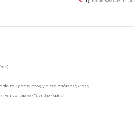
18
άτομα βλέπουν το προ
ree)
ρασία του ροφήματος για περισσότερες ώρες
ι για να εύκολο “άνοιξε-κλείσε”