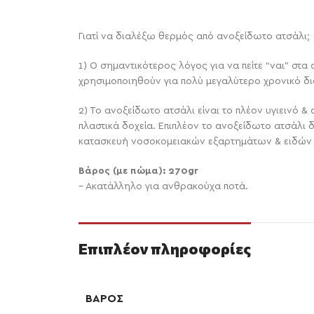
Γιατί να διαλέξω θερμός από ανοξείδωτο ατσάλι;
1) O σημαντικότερος λόγος για να πείτε “ναι” στ
χρησιμοποιηθούν για πολύ μεγαλύτερο χρονικό δι
2) Το ανοξείδωτο ατσάλι είναι το πλέον υγιεινό 
πλαστικά δοχεία. Επιπλέον το ανοξείδωτο ατσάλι δ
κατασκευή νοσοκομειακών εξαρτημάτων & ειδών 
Βάρος (με πώμα): 270gr
– Ακατάλληλο για ανθρακούχα ποτά.
Επιπλέον πληροφορίες
ΒΆΡΟΣ