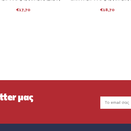
€
17,70
€
18,70
tter μας