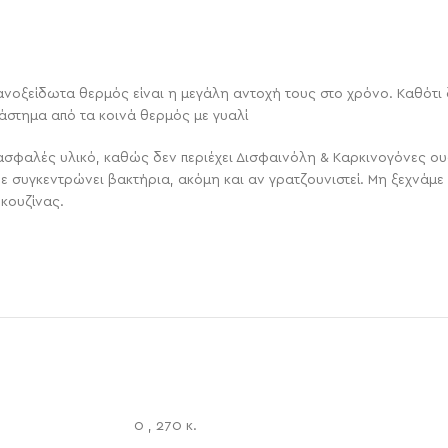
α ανοξείδωτα θερμός είναι η μεγάλη αντοχή τους στο χρόνο. Καθότ
άστημα από τα κοινά θερμός με γυαλί
& ασφαλές υλικό, καθώς δεν περιέχει Δισφαινόλη & Καρκινογόνες ου
ε συγκεντρώνει βακτήρια, ακόμη και αν γρατζουνιστεί. Μη ξεχνάμε 
κουζίνας.
0
,
270 κ.