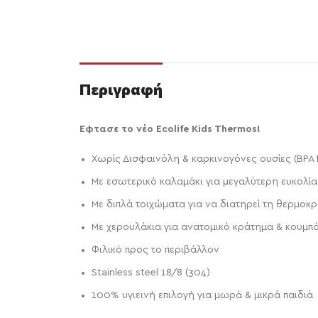
Περιγραφή
Εφτασε το νέο Ecolife Kids Thermos!
Xωρίς Δισφαινόλη & καρκινογόνες ουσίες (ΒPA f
Με εσωτερικό καλαμάκι για μεγαλύτερη ευκολία
Mε διπλά τοιχώματα για να διατηρεί τη θερμοκ
Με χερουλάκια για ανατομικό κράτημα & κουμπάκ
Φιλικό προς το περιβάλλον
Stainless steel 18/8 (304)
100% υγιεινή επιλογή για μωρά & μικρά παιδιά