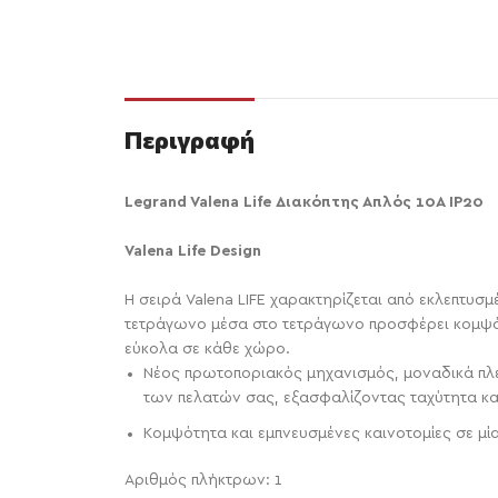
Περιγραφή
Legrand Valena Life Διακόπτης Απλός 10A IP20
Valena Life Design
H σειρά Valena LIFE χαρακτηρίζεται από εκλεπτυσ
τετράγωνο μέσα στο τετράγωνο προσφέρει κομψότ
εύκολα σε κάθε χώρο.
Νέος πρωτοποριακός μηχανισμός, μοναδικά πλεο
των πελατών σας, εξασφαλίζοντας ταχύτητα κα
Κομψότητα και εμπνευσμένες καινοτομίες σε μί
Αριθμός πλήκτρων: 1