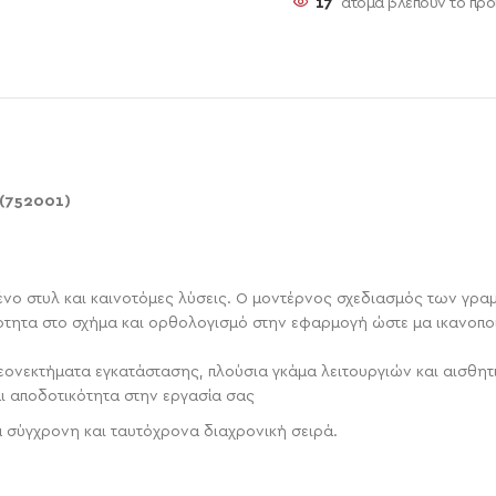
17
άτομα βλέπουν το προ
 (752001)
μένο στυλ και καινοτόμες λύσεις. Ο μοντέρνος σχεδιασμός των γρα
ητα στο σχήμα και ορθολογισμό στην εφαρμογή ώστε μα ικανοποιε
νεκτήματα εγκατάστασης, πλούσια γκάμα λειτουργιών και αισθητικ
ι αποδοτικότητα στην εργασία σας
α σύγχρονη και ταυτόχρονα διαχρονική σειρά.