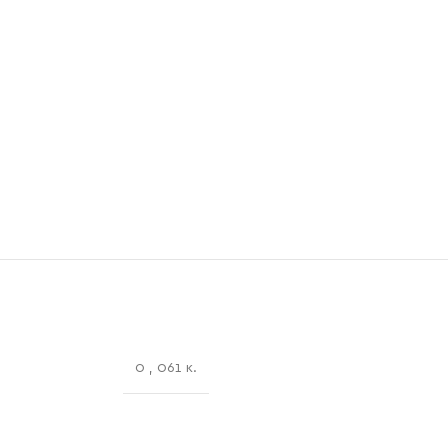
0
,
061 κ.