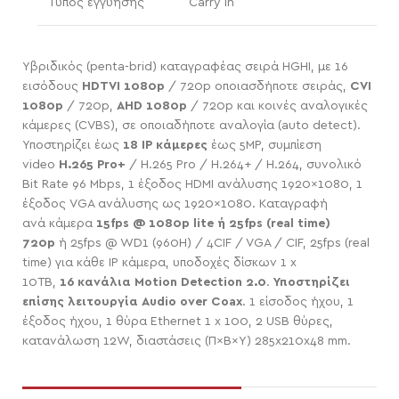
Τύπος εγγύησης
Carry In
Υβριδικός (penta-brid) καταγραφέας σειρά HGHI, με 16
εισόδους
HDTVI 1080p
/ 720p οποιασδήποτε σειράς,
CVI
1080p
/ 720p,
AHD 1080p
/ 720p και κοινές αναλογικές
κάμερες (CVBS), σε οποιαδήποτε αναλογία (auto detect).
Υποστηρίζει έως
18 IP κάμερες
έως 5MP, συμπίεση
video
H.265 Pro+
/ H.265 Pro / H.264+ / H.264, συνολικό
Bit Rate 96 Mbps, 1 έξοδος HDMI ανάλυσης 1920×1080, 1
έξοδος VGA ανάλυσης ως 1920×1080. Kαταγραφή
ανά κάμερα
15fps @ 1080p lite ή 25fps (real time)
720p
ή 25fps @ WD1 (960H) / 4CIF / VGA / CIF, 25fps (real
time) για κάθε IP κάμερα, υποδοχές δίσκων 1 x
10TB,
16 κανάλια Motion Detection 2.0
.
Υποστηρίζει
επίσης λειτουργία Audio over Coax
. 1 είσοδος ήχου, 1
έξοδος ήχου, 1 θύρα Ethernet 1 x 100, 2 USB θύρες,
κατανάλωση 12W, διαστάσεις (Π×Β×Υ) 285x210x48 mm.