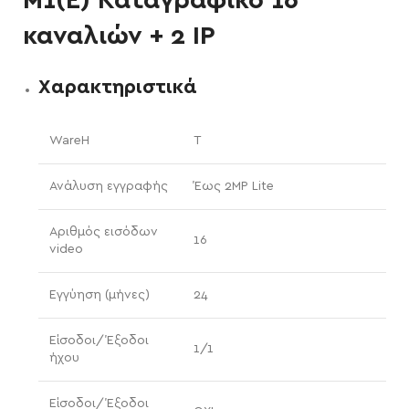
M1(E) Καταγραφικό 16
καναλιών + 2 IP
Χαρακτηριστικά
WareH
T
Ανάλυση εγγραφής
Έως 2MP Lite
Αριθμός εισόδων
16
video
Εγγύηση (μήνες)
24
Είσοδοι/Έξοδοι
1/1
ήχου
Είσοδοι/Έξοδοι