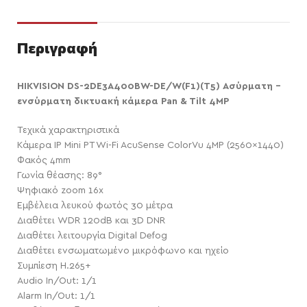
Περιγραφή
HIKVISION DS-2DE3A400BW-DE/W(F1)(T5) Ασύρματη –
ενσύρματη δικτυακή κάμερα Pan & Tilt 4MP
Τεχικά χαρακτηριστικά
Κάμερα IP Mini PT Wi-Fi AcuSense ColorVu 4MP (2560×1440)
Φακός 4mm
Γωνία θέασης: 89°
Ψηφιακό zoom 16x
Εμβέλεια λευκού φωτός 30 μέτρα
Διαθέτει WDR 120dB και 3D DNR
Διαθέτει λειτουργία Digital Defog
Διαθέτει ενσωματωμένο μικρόφωνο και ηχείο
Συμπίεση H.265+
Audio In/Out: 1/1
Alarm In/Out: 1/1