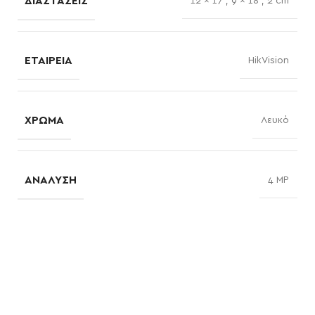
ΔΙΑΣΤΆΣΕΙΣ
12 × 17
,
9 × 18
,
2 cm
ΕΤΑΙΡΕΊΑ
HikVision
ΧΡΏΜΑ
Λευκό
ΑΝΆΛΥΣΗ
4 MP