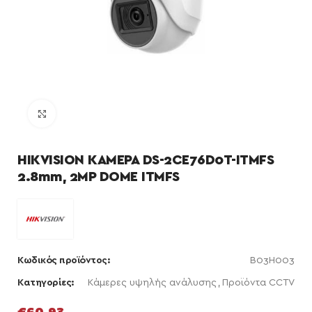
Κάντε κλικ για μεγέθυνση
HIKVISION ΚΑΜΕΡΑ DS-2CE76D0T-ITMFS
2.8mm, 2MP DOME ITMFS
Κωδικός προϊόντος:
B03H003
Κατηγορίες:
Κάμερες υψηλής ανάλυσης
,
Προϊόντα CCTV
€
60,93