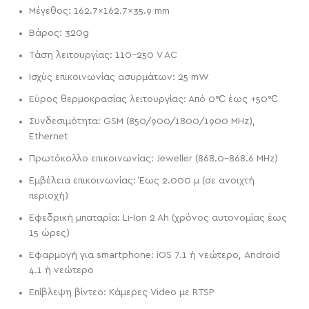
Μέγεθος: 162.7×162.7×35.9 mm
Βάρος: 320g
Τάση λειτουργίας: 110-250 V AC
Ισχύς επικοινωνίας ασυρμάτων: 25 mW
Εύρος θερμοκρασίας λειτουργίας: Από 0°С έως +50°С
Συνδεσιμότητα: GSM (850/900/1800/1900 MHz),
Ethernet
Πρωτόκολλο επικοινωνίας: Jeweller (868.0-868.6 MHz)
Εμβέλεια επικοινωνίας: Έως 2.000 μ (σε ανοιχτή
περιοχή)
Εφεδρική μπαταρία: Li-Ion 2 Ah (χρόνος αυτονομίας έως
15 ώρες)
Εφαρμογή για smartphone: iOS 7.1 ή νεώτερο, Android
4.1 ή νεώτερο
Επίβλεψη βίντεο: Κάμερες Video με RTSP