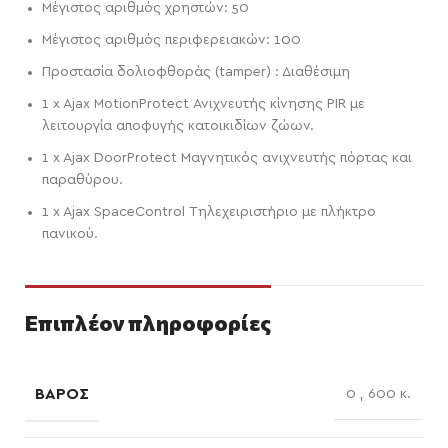
Μέγιστος αριθμός χρηστών: 50
Μέγιστος αριθμός περιφερειακών: 100
Προστασία δολιοφθοράς (tamper) : Διαθέσιμη
1 x Ajax MotionProtect Ανιχνευτής κίνησης PIR με
λειτουργία αποφυγής κατοικιδίων ζώων.
1 x Ajax DoorProtect Μαγνητικός ανιχνευτής πόρτας και
παραθύρου.
1 x Ajax SpaceControl Τηλεχειριστήριο με πλήκτρο
πανικού.
Επιπλέον πληροφορίες
ΒΆΡΟΣ
0
,
600 κ.