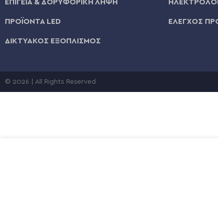
ΕΠΙΓΕΙΑ & ΔΟΡΥΦΟΡΙΚΗ ΛΗΨΗ
ΗΛΕΚΤΡΟΛΟΓ
ΠΡΟΪΟΝΤΑ LED
ΕΛΕΓΧΟΣ ΠΡ
ΔΙΚΤΥΑΚΟΣ ΕΞΟΠΛΙΣΜΟΣ
© 2026 | All Rights Reserved
€
7,50
KUWES ΠΡΙΖΑ ΔΙΚΤΥΟΥ CAT6 RJ45 ΔΙΠΛΗ