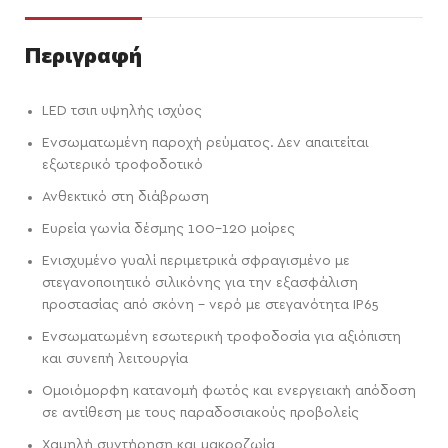
Περιγραφή
LED τσιπ υψηλής ισχύος
Ενσωματωμένη παροχή ρεύματος. Δεν απαιτείται
εξωτερικό τροφοδοτικό
Ανθεκτικό στη διάβρωση
Ευρεία γωνία δέσμης 100-120 μοίρες
Ενισχυμένο γυαλί περιμετρικά σφραγισμένο με
στεγανοποιητικό σιλικόνης για την εξασφάλιση
προστασίας από σκόνη – νερό με στεγανότητα IP65
Ενσωματωμένη εσωτερική τροφοδοσία για αξιόπιστη
και συνεπή λειτουργία
Ομοιόμορφη κατανομή φωτός και ενεργειακή απόδοση
σε αντίθεση με τους παραδοσιακούς προβολείς
Χαμηλή συντήρηση και μακροζωία