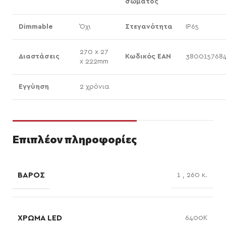
σώματος
Dimmable
Όχι
Στεγανότητα
IP65
270 x 27
Διαστάσεις
Κωδικός EAN
380015768
x 222mm
Εγγύηση
2 χρόνια
Επιπλέον πληροφορίες
ΒΆΡΟΣ
1
,
260 κ.
ΧΡΏΜΑ LED
6400K