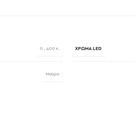
ΧΡΏΜΑ LED
0
,
400 κ.
Μαύρο