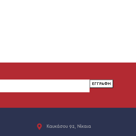
Καυκάσου 92, Νίκαια