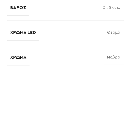
ΒΆΡΟΣ
0
,
835 κ.
ΧΡΏΜΑ LED
Θερμό
ΧΡΏΜΑ
Μαύρο