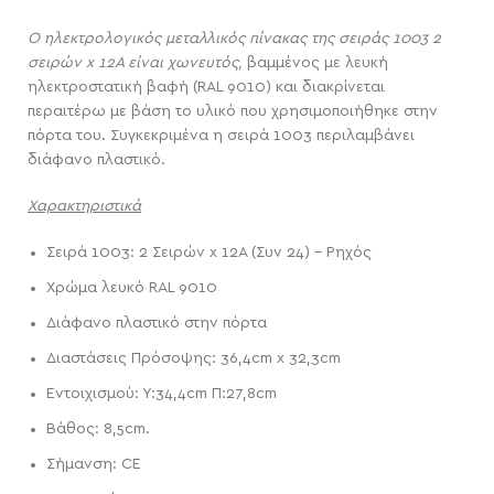
Ο ηλεκτρολογικός μεταλλικός πίνακας της σειράς 1003 2
σειρών x 12A είναι χωνευτός,
βαμμένος με λευκή
ηλεκτροστατική βαφή (RAL 9010) και διακρίνεται
περαιτέρω με βάση το υλικό που χρησιμοποιήθηκε στην
πόρτα του. Συγκεκριμένα η σειρά 1003 περιλαμβάνει
διάφανο πλαστικό.
Χαρακτηριστικά
Σειρά 1003: 2 Σειρών x 12A (Συν 24) – Ρηχός
Χρώμα λευκό RAL 9010
Διάφανο πλαστικό στην πόρτα
Διαστάσεις Πρόσοψης: 36,4cm x 32,3cm
Εντοιχισμού: Υ:34,4cm Π:27,8cm
Βάθος: 8,5cm.
Σήμανση: CE