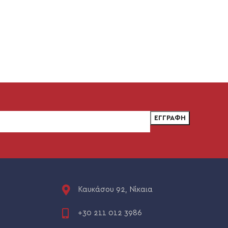
Καυκάσου 92, Νίκαια
+30 211 012 3986