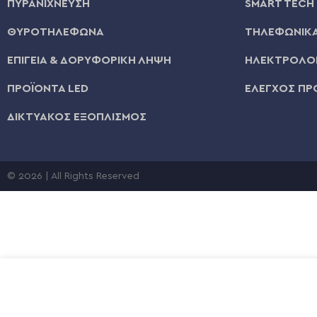
ΠΥΡΑΝΙΧΝΕΥΣΗ
SMART TECH
ΘΥΡΟΤΗΛΕΦΩΝΑ
ΤΗΛΕΦΩΝΙΚΑ
ΕΠΙΓΕΙΑ & ΔΟΡΥΦΟΡΙΚΗ ΛΗΨΗ
ΗΛΕΚΤΡΟΛΟΓ
ΠΡΟΪΟΝΤΑ LED
ΕΛΕΓΧΟΣ ΠΡ
ΔΙΚΤΥΑΚΟΣ ΕΞΟΠΛΙΣΜΟΣ
© 2026 | All Rights Reserved
€
1,
VIOKAR-VIOCLIPS ΟΥΠΑ 6X25mm (Συσκ.100τεμ.)