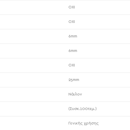
ΟΧΙ
ΟΧΙ
6mm
6mm
ΟΧΙ
25mm
Νάιλον
(Συσκ.100τεμ.)
Γενικής χρήσης