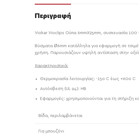
Περιγραφή
Viokar Vioclips Ούπα 6mmX25mm, συσκευασία 100 
Βύσματα Ø6mm κατάλληλα για εφαρμογή σε τσιμέν
χρήση. Παρουσιάζουν υψηλή αντίσταση στην οξείδ
Χαρακτηριστικά:
Θερμοκρασία λειτουργίας: -15ο C έως +60ο C
Αυτόσβεση (UL 94): HB
Εφαρμογές: χρησιμοποιούνται για τη στήριξη κο
Βίδα, περιλαμβάνεται
Για μπουζόνι