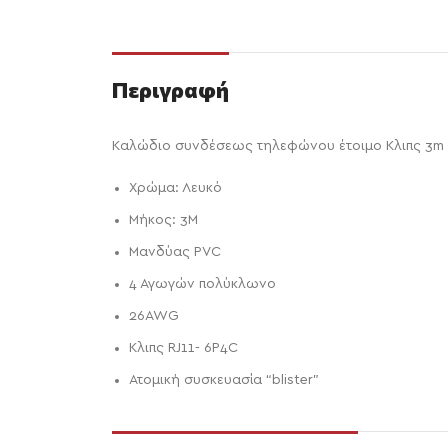
Περιγραφή
Καλώδιο συνδέσεως τηλεφώνου έτοιμο Κλιπς 3m
Χρώμα: Λευκό
Μήκος: 3Μ
Μανδύας PVC
4 Αγωγών πολύκλωνο
26AWG
Κλιπς RJ11- 6P4C
Ατομική συσκευασία “blister”