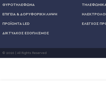
ΘΥΡΟΤΗΛΕΦΩΝΑ
ΤΗΛΕΦΩΝΙΚΑ
ΕΠΙΓΕΙΑ & ΔΟΡΥΦΟΡΙΚΗ ΛΗΨΗ
ΗΛΕΚΤΡΟΛΟΓ
ΠΡΟΪΟΝΤΑ LED
ΕΛΕΓΧΟΣ ΠΡ
ΔΙΚΤΥΑΚΟΣ ΕΞΟΠΛΙΣΜΟΣ
© 2026 | All Rights Reserved
€
CENTRAL ΚΑΛΩΔΙΟ ΤΗΛΕΦΩΝΟΥ ΕΤΟΙΜΟ ΚΛΙΠΣ 3m