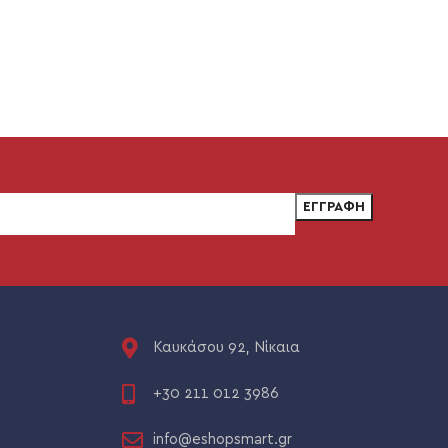
Καυκάσου 92, Νίκαια
+30 211 012 3986
info@eshopsmart.gr