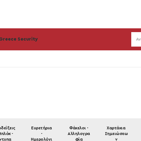
Greece Security
δείξεις
Ευρετήρια
Φάκελοι -
Χαρτάκια
Μπλόκ -
-
Αλληλογρα
Σημειώσεω
ντυπα
Ημερολόγι
φία
ν