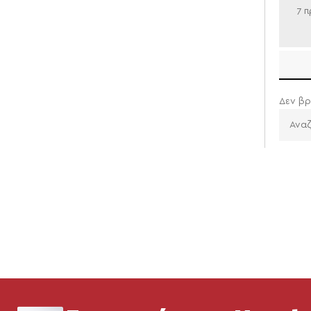
7 π
Δεν βρ